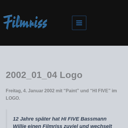
Zum
Inhalt
springen
2002_01_04 Logo
Freitag, 4. Januar 2002 mit “Paint” und “HI FIVE” im
LOGO.
12 Jahre später hat HI FIVE Bassmann
Willie einen Filmriss zuviel und wechselt